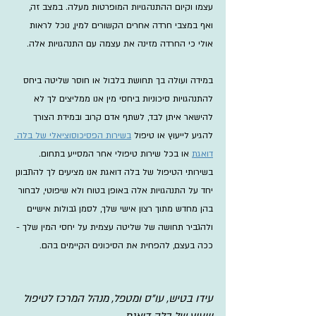
עצמו וקיום ההתנהגויות המופרטות מעלה. במצב זה, 
ואף במצבי חרדה אחרים הקשורים למין, נוכל לראות 
אולי כי החרדה מזינה את עצמה עם התנהגויות אלה.
במידה ועולה בך תחושת בלבול או חוסר שליטה ביחס 
להתנהגויות סיכוניות ביחסי מין אנו ממליצים לך לא 
להישאר איתן לבד, לשתף אדם קרוב ובמידת הצורך 
להגיע לייעוץ או טיפול 
בשירות הפסיכוסוציאלי של בלה 
דואגת
 או בכל שירות טיפולי אחר המסייע בתחום. 
בשירותי הטיפול של בלה דואגת אנו מציעים לך להתבונן 
יחד על התנהגויות אלה באופן בטוח ולא שיפוטי, לבחור 
בהן מחדש מתוך רצון אישי שלך, לסמן גבולות אישיים 
ולהגביר תחושה של שליטה עצמית על יחסי המין שלך - 
ככה בעצם, להפחית את הסיכונים הקיימים בהם.​
עידו בטיש, עו"ס ומטפל, מנהל המרכז לטיפול 