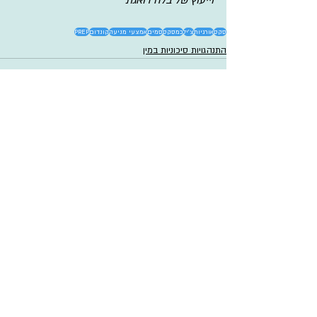
וייעוץ של בלה דואגת
סקס
אורגיות
צ'יל
כמסקס
סמים
אמצעי מניעה
קונדום
PREP
התנהגויות סיכוניות במין