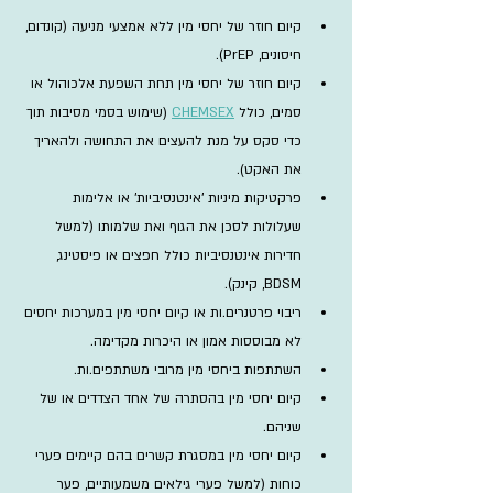
קיום חוזר של יחסי מין ללא אמצעי מניעה (קונדום, 
חיסונים, PrEP).
קיום חוזר של יחסי מין תחת השפעת אלכוהול או 
סמים, כולל 
CHEMSEX
 (שימוש בסמי מסיבות תוך 
כדי סקס על מנת להעצים את התחושה ולהאריך 
את האקט).
פרקטיקות מיניות 'אינטנסיביות' או אלימות 
שעלולות לסכן את הגוף ואת שלמותו (למשל 
חדירות אינטנסיביות כולל חפצים או פיסטינג, 
BDSM, קינק).
ריבוי פרטנרים.ות או קיום יחסי מין במערכות יחסים 
לא מבוססות אמון או היכרות מקדימה.
השתתפות ביחסי מין מרובי משתתפים.ות.
קיום יחסי מין בהסתרה של אחד הצדדים או של 
שניהם.​
קיום יחסי מין במסגרת קשרים בהם קיימים פערי 
כוחות (למשל פערי גילאים משמעותיים, פער 