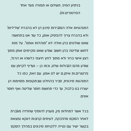
בניסיון המיני, תשלום או תמורה מצד אחד 
הפרטנרים.ות).​
​התנהגויות אלה המגבירות סיכון הן לא בהכרח 'שליליות' 
ולא בהכרח צריך להפסיק אותן, כל עוד אנו בתחושה 
שאנו שולטים בהן ואלה לא "מנהלות אותנו". על מנת 
לחוש שליטה בהן חשוב שנדע שאנו מקיימים אותן מתוך 
רצון אישי ברור ולא מתוך לחץ חיצוני כלשהו או הרגל, 
שנדע מהם הגבולות שלנו, וכמו כן – נעדיף לקיימן עם 
פרטנרים.ות איתן.ם יש לנו אמון. עם זאת, כמו כל 
התנהגות סיכונית, סביר בהחלט שבתקופות מסוימות הן 
יעוררו בנו בלבול, עד כדי תחושת חוסר שליטה ואף חוסר 
אונים.
בכל אשר למחלות מין, מעניין להוסיף שחרדה מוגברת 
לאחר הסקס מהדבקה, לעיתים קרובות דווקא נמצאת 
בקשר ישיר עם נטייה ללקיחת סיכונים במהלך הסקס 