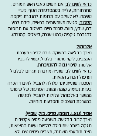
כדאי לשים לב:
 אם חשים כאבי ראש חמורים, 
סחרחורות, עלייה בטמפרטורת הגוף, קשיי 
נשימה. לא לשלב עם תרופות להגברת זיקפה.
הסכנה:
 פגיעה משמעותית בראייה, ירידת לחץ 
דם, שבץ, מוות. סכנת חיים בשילוב עם תרופות 
להגברת זיקפה (כמו ויאגרה, סיאליס, קמגרה).
אלכוהול
נצרך בבליעה במשקה. גורם לדיכוי מערכת 
העצבים, ליקוי מוטורי, בלבול. עשוי להגביר 
אלימות.
 סיכוי גבוה להתמכרות.
כדאי לשים לב:
 שתייה מוגברת תגרום לבלבול 
וערפול הכרה, הקאות.
הסכנה:
 שתיית יתר עלולה להוביל לאיבוד הכרה, 
בעיות נשימה, קומה ומוות. הפרעות של שימוש 
ממושך באלכוהול עלולות להוביל לפגיעה 
במערכת העצבים והפרעות מוחיות.
אסיד (LSD, הופמן, טריפ, בול, שפיץ)
נצרך לרוב בבליעה. השפעה פסיכואקטיבית 
חזקה ביותר שמובילה להזיות ועיוות המציאות, 
מצב תודעתי משתנה, מצבים פסיכוטים. לא 