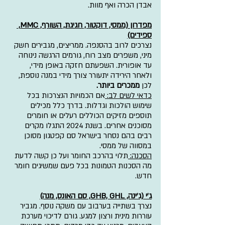
אבדן הכרה ואף מוות.
מפדרון (ממסי, דוקטור, חגיגת, השורף, MMC, 
ספידים)
נצרכים לרוב בהסנפה. ממריצים, מגבירים חשק 
מיני, משפרים מצב רוח, גורמים הרגשה נינוחה 
עד אופורית. השפעתם חזקה באופן מידי, 
ולאחר הירידה יתעורר צורך מידי במנה נוספת, 
לכן 
ממכרים ביותר.
כדאי לשים לב: 
אם הכמויות הנצרכות בכל 
שימוש הולכות וגדלות. בדרך כלל מכילים 
תוספים מזיקים הכוללים רעלים או חומרים 
מסוכנים אחרים. בשנת 2024 התגלו מקרים 
רבים בהם נסחר בישראל סם קפטגון מסוכן 
במסווה של ממסי.
הסכנה: 
תלוי בהרכב החומר ועל כן קשה לדעת 
מה הסכנות הטמונות בכל פעם שמשיגים חומר 
חדש.
ג'י (ג'ינה, GHB, GHL, סם האונס, מנה)
נצרך בשתייה בערבוב עם משקה נוסף. מגביר 
עוררות מינית ורצון למגע. גורם לדיכוי מערכת 