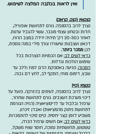
ואין לראות בכתבה המלצה לשימוש.
קוקאין (קוק, קראק)
נצרך לרוב בהסנפה. גורם לתחושת אופוריה, 
חדות ובטחון עצמי מוגבר, עשוי להגביר ערנות. 
לאחר כ20-30 דק' תיהיה ירידה במצב הרוח, 
דכאון ועצבנות שיעוררו צורך מידי במנה נוספת, 
לכן
 ממכר ביותר. 
כדאי לשים לב:
אם הכמויות הנצרכות בכל 
שימוש הולכות וגדלות.
הסכנה:
 פגיעה באספקת הדם למח וללב עד 
שבץ, דימום מוחי, התקף לב, לחץ דם גבוה.
קטמין (קיי)
נצרך לרוב בהסנפה, לעיתים בהזרקה. פועל על 
דיכוי מערכת העצבים. גורם לתחושת שחרור, 
ערפול ובלבול עד לדיסוציאציה (הזיה הגורמת 
לתחושת ניתוק מהמציאות) ואבדן זיכרון. 
משפיע לזמן קצר יחסית. קיים סיכוי להתמכרות.
כדאי לשים לב:
אם חשים ערפול הכרה, 
טשטוש, תחושתיות נמוכה, חוסר שוויו משקל, 
בלבול עוצמתי, תזוזתיות של העיניים, הקאות - 