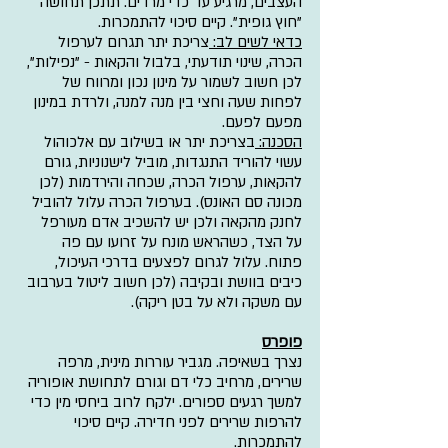
העצבים, מרגיע עד כדי מרדים. תתכן תחושה 
"חוץ גופית". קיים סיכוי להתמכרות.  
כדאי לשים לב: 
צריכת יתר תגרום לערפול 
הכרה, שינוי תודעתי, בלבול והקאות - "נפילות", 
לכן חשוב לשמור על מינון נכון ומרווח של 
לפחות שעה וחצי בין מנה למנה, ולרדת במינון 
מפעם לפעם.
הסכנה: 
בצריכת יתר או בשילוב עם אלכוהול 
עשוי להוריד התנגדות, מוביל לישנוניות, גורם 
להקאות, ערפול הכרה, שכחה והירדמות (לכן 
מכונה סם האונס). בערפול הכרה עלול להוביל 
לחנק מהקאה ולכן יש להשכיב אדם מעורפל 
על הצד, כשהראש מונח על זרועו עם פה 
פתוח. עלול לגרום לפצעים בדרכי העיכול, 
כיבים בוושת ובקיבה (לכן חשוב ליטול בערבוב 
עם משקה ולא על בטן ריקה).
פופרס
נצרך בשאיפה. מגביר עוררות מינית, מרפה 
שרירים, מרחיב כלי דם וגורם לתחושת אופוריה 
למשך רגעים ספורים. ילקח לרוב ביחסי מין כדי 
להרפות שרירים לפני חדירה. קיים סיכוי 
להתמכרות.