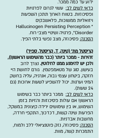
ידוע עד כמה ממכר.
כדאי לשים לב:
  עשוי לגרום לפרנויות 
ופסיכוזות. בטווח הארוך תתכן השפעות 
ויזואליות ממשוכות, פלאשבקים 
"Hallucinogen Persisting Perception 
Disorder", פרנויה ושינויי מצבי רוח.
הסכנה:
 פסיכוזה, מצב נפשי בלתי הפיך.
קריסטל מת' (טינה, T, קריסטל, ספיד)
זהירות - ממכר ביותר (כבר מהשימוש הראשון!), 
ולכן יש להימנע ממנו לחלוטין. 
נצרך לרוב 
בעישון. סוג של מטאמפטמין.  גורם לחושת היי 
חזקה, ביטחון עצמי גבוה, אנרגיה, עליה בחשק 
המיני וערנות. יכול להשפיע לשעות ארוכות (גם 
24 שעות).
כדאי לשים לב:
  ממכר ביותר כבר בשימוש 
הראשון! אם עולות פסיכוזות והזיות בזמן 
השימוש, או בין שימושים ירידה קיצונית במשקל, 
הפרעות שינה קשות, דכדכוך, התקפי חרדה, 
מחשבות אבדניות.
הסכנה:
 פסיכוזה, נזק פוטנציאלי ללב ולמוח, 
התמכרות קשה, מוות.