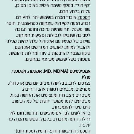
"קיי הול". בנוסף נשימה איטית באופן מסוכן, 
עלייה בלחץ הדם.
הסכנה:
 איבוד הכרה בשימוש יתר. לחץ דם 
גבוה. 
הגעה לקיי הול שתחווה כטראומטית. חוסר 
שווי משקל, תחושתיות נמוכה וחוסר תגובה 
לסביבה שיובילו לנפילות ופציעות חמורות.
שילוב של קטמין עם אלכוהול עלול להיות קטלני 
ולהוביל למוות. לאנשים המזריקים את הסם, 
סיכון מוגבר להדבקות ב HIV ומחלות זיהומיות 
נוספות בשל שימוש משותף במחטים.
אמפיטמינים (MD, MDMA, אקסטה, אקסטזי, 
מולי)
נצרכים לרוב בבליעה (ערבוב עם מים או כדור). 
ממריצים, מגבירים רגשות אהבה וחיבה, 
משפרים מצב רוח ומעצימים את החישה בגוף. 
משפיעים לזמן ממושך יחסית של כמה שעות. 
קיים סיכוי להתמכרות.
כדאי לשים לב:
 אם מרגישים תחושת חום לא 
רגילה, הזעה מוגברת, בלבול, טשטוש הכרה עד 
עלפון. 
הסכנה:
 התייבשות והיפרתרמיה (מכת חום), 