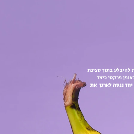
 להיבלע בתוך סצינ
ת
אופן פרקטי כיצד
יחד ננסה לארגן את