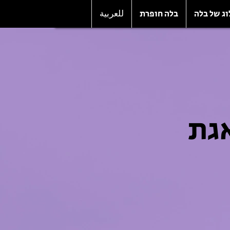
וג של בלה
בלה חופרת
للعربية
גת