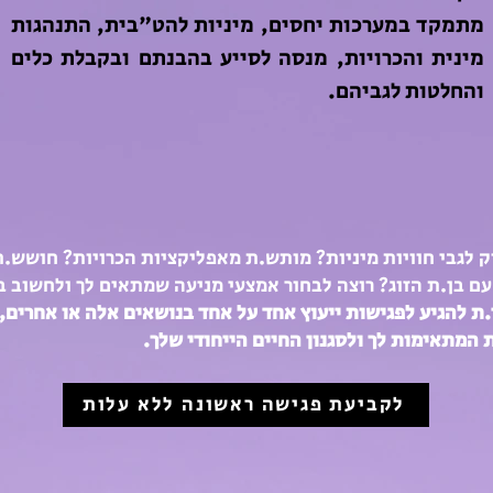
מתמקד במערכות יחסים, מיניות להט"בית, התנהגות
מינית והכרויות, מנסה לסייע בהבנתם ובקבלת כלים
והחלטות לגביהם.
וק לגבי חוויות מיניות? מותש.ת מאפליקציות הכרויות? חושש.ת
ם בן.ת הזוג? רוצה לבחור אמצעי מניעה שמתאים לך ולחשוב ב
ת להגיע לפגישות ייעוץ אחד על אחד בנושאים אלה או אחרים, 
ת המת
אימות לך ולסגנון החיים הייחודי שלך.
לקביעת פגישה ראשונה ללא עלות