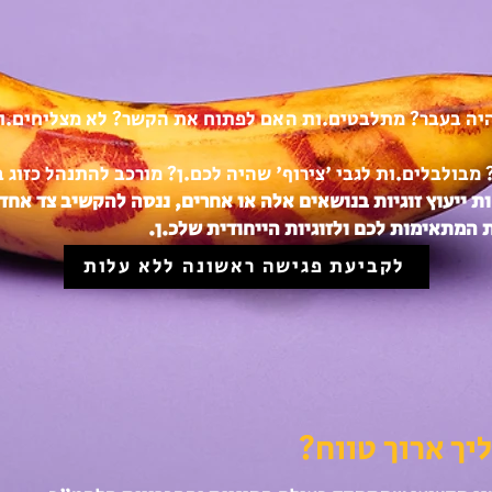
יה בעבר? מתלבטים.ות האם לפתוח את הקשר? לא מצליחים.ו
מבולבלים.ות לגבי 'צירוף' שהיה לכם.ן? מורכב להתנהל כזוג
ת ייעוץ זוגיות בנושאים אלה או אחרים, ננסה להקשיב צד אחד
ת המת
אימות לכם ולזוגיות הייחודית שלכ.ן.
לקביעת פגישה ראשונה ללא עלות
יך ארוך טווח?