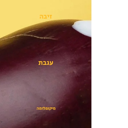
זיבה
עגבת
מיקופלזמה