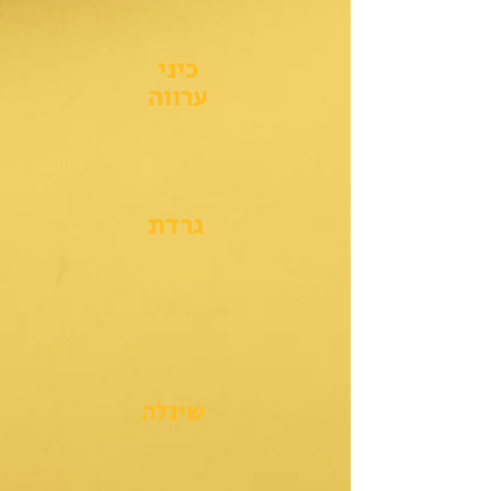
כיני
ערווה
גרדת
שיגלה