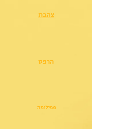
צהבת
הרפס
פפילומה