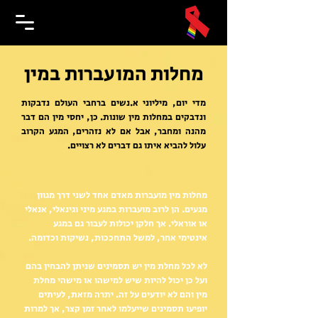
מחלות המועברות במין
מדי יום, מיליוני א.נשים ברחבי העולם נדבקות
ונדבקים במחלות מין שונות. כן, יחסי מין הם דבר
מהנה ומחבר, אבל אם לא נזהרים, המגע הקרוב
עלול להביא איתו גם דברים לא רצויים.
מחלות מין מועברות מאדם אחד לשני דרך מגוון
מגעים. הן לרוב מועברות במגע מיני וגינאלי, אנאלי
או אוראלי. אך חלקן יכולות לעבור גם במגע
אינטימי אחר, למשל התחככות, נשיקות וכדומה.
לא לכל מחלת מין יש תסמינים שניתן להבחין בהם
ועל כן יכול להיות שיש למישהו או מישהי מחלת
מין והם לא יודעים על זה. יתרה מזאת, לעיתים
יופיעו תסמינים שייעלמו לאחר זמן קצר, אך למרות