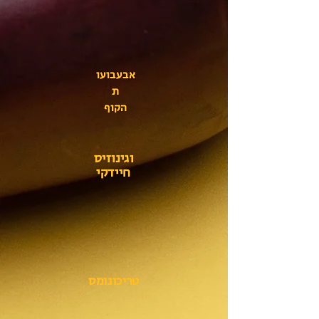
אבעבועו
ת
הקוף
וגינוזיס
חיידקי
טריכונומס