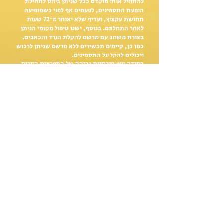
להתחיל אותו מוקדם ככל שניתן ביחס לתחילת
הופעת התסמינים, לפעמים אף לפני כשמופיעה
תחושת עקצוץ, ועדיף שלא יאוחר מ־72 שעות
לאחר התחלתם. בנוסף, ישנו טיפול מקומי הניתן
בצורת משחה עם מרשם להקלת הגרד והכאבים.
כמו כן, קיימים תכשירים ללא מרשם שניתן לרכוש
ויכולים להקל על התסמינים.
במידה ויש חזרתיות גבוהה של התפרצות הוירוס,
ניתן להתייעץ עם הרופא המטפל לגבי טיפול
תרופתי מניעתי על בסיס קבוע.
בעת התפרצות חשוב לשמור על היגיינה מירבית על
מנת למנוע הדבקה מאיזור אחד של הגוף לאיזור
אחר.
איפה תפסתי אותך?
לפ
ני
תוך כדי
אחרי
אודות
|
פנו אלינו
|
תנאי שימוש
|
תודות