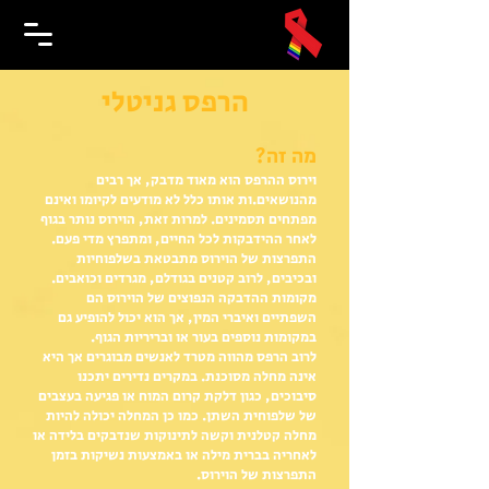
הרפס גניטלי
מה זה?
וירוס ההרפס הוא מאוד מדבק, אך רבים
מהנושאים.ות אותו כלל לא מודעים לקיומו ואינם
מפתחים תסמינים. למרות זאת, הוירוס נותר בגוף
לאחר ההידבקות לכל החיים, ומתפרץ מדי פעם.
התפרצות של הוירוס מתבטאת בשלפוחיות
ובכיבים, לרוב קטנים בגודלם, מגרדים וכואבים.
מקומות ההדבקה הנפוצים של הוירוס הם
השפתיים ואיברי המין, אך הוא יכול להופיע גם
במקומות נוספים בעור או ובריריות הגוף.
לרוב הרפס מהווה מטרד לאנשים מבוגרים אך היא
אינה מחלה מסוכנת. במקרים נדירים יתכנו
סיבוכים, כגון דלקת קרום המוח או פגיעה בעצבים
של שלפוחית השתן. כמו כן המחלה יכולה להיות
מחלה קטלנית וקשה לתינוקות שנדבקים בלידה או
לאחריה בברית מילה או באמצעות נשיקות בזמן
התפרצות של הוירוס.