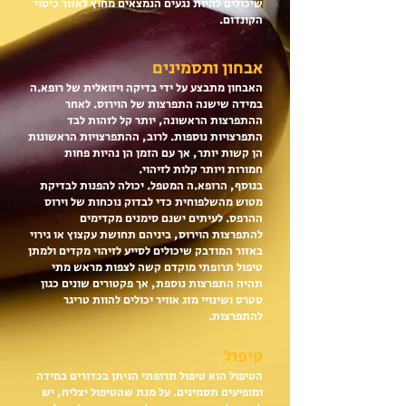
שיכולים להיות נגעים הנמצאים מחוץ לאזור כיסוי
הקונדום.
אבחון ותסמינים
האבחון מתבצע על ידי בדיקה ויזואלית של רופא.ה
במידה שישנה התפרצות של הוירוס. לאחר
ההתפרצות הראשונה, יותר קל לזהות לבד
התפרצויות נוספות. לרוב, ההתפרצויות הראשונות
הן קשות יותר, אך עם הזמן הן נהיות פחות
חמורות ויותר קלות לזיהוי.
בנוסף, הרופא.ה המטפל. יכולה להפנות לבדיקת
מטוש מהשלפוחית כדי לבדוק נוכחות של וירוס
ההרפס. לעיתים ישנם סימנים מקדימים
להתפרצות הוירוס, ביניהם תחושת עקצוץ או גירוי
באזור המודבק שיכולים לסייע לזיהוי מקדים ולמתן
טיפול תרופתי מוקדם קשה לצפות מראש מתי
תהיה התפרצות נוספת, אך פקטורים שונים כגון
סטרס ושינויי מזג אוויר יכולים להוות טריגר
להתפרצות.
טיפול
הטיפול הוא טיפול תרופתי הניתן בכדורים במידה
ומופיעים תסמינים. על מנת שהטיפול יצליח, יש