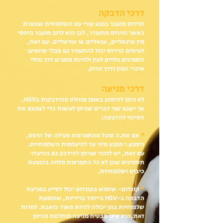
דרכי הדבקה
הוירוס מועבר במגע עורי עם השלפוחית שנוצרת
כאשר הוירוס מתעורר, לכן הוא לרוב מועבר ביחסי
מין וגינאליים, אנאליים או אוראליים. עם זאת,
לעיתים הוירוס יכול להתעורר גם מבלי שיופיעו
תסמינים גלויים לעין ולהיות מופרש דרך נוזלי
איברי המין ודרך הרוק.
דרכי מניעה
לא ניתן להימנע באופן מוחלט מהידבקות בHSV,
אך ישנם שני דברים שניתן לעשות כדי לצמצם את
הסיכוי להדבקה:
*
אם את.ה סובל מהתפרצות פעילה של הרפס,
הימנע.י ממגע מיני עד להיעלמות השלפוחיות.
עם זאת, יש לזכור שניתן להידבק גם בהיעדר
תסמינים שכן לא כל התפרצות מלווה בהופעת
כיבים ושלפוחיות.
*
קונדום- שימוש בקונדום יכול לסייע במניעת
הדבקה ב-HSV בייחוד בריריות, שהופעת
שלפוחיות בהן יכולה להיות מאוד כואבת. למרות
זאת,הוא אינו מבטיח מניעה מוחלטת מכיוון