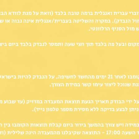
ברי עברית ואנגלית ברמה טובה בלבד (וזאת על מנת לוודא הב
ול הנבדק). במקרה והשליטה בעברית/אנגלית אינה גבוה או ש
מול הסניף הרלוונטי.
קום ובעל פה בלבד תוך חצי שעה ותמסר לנבדק בלבד ביום ביצ
ניתן להבדק בבדיקת הקומבו לאחר 21 ימים מהחשד לחשיפה. על הנבדק להי
 שנוכל ליצור עימו קשר במידת הצורך.
על ידי הבודק תאריך הגעת תוצאת המעבדה במדויק (עד שבוע 
יתן לבצע בדיקה ללא מסירת מספר טלפון נייד).
במידה ולא יצרנו קשר עד השעה 17:00 - התוצאה שקיבלנו מהמעבדה הינה