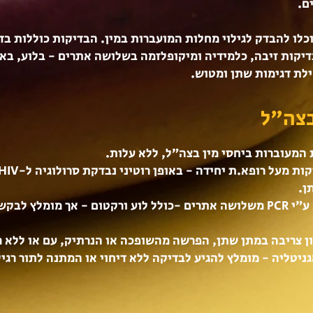
ם.
כלו להבדק לגילוי מחלות המועברות במין. הבדיקות כוללות ב
יקות זיבה, כלמידיה ומיקופלזמה בשלושה אתרים - בלוע, באב
ת דגימות שתן ומטוש. ​​
 המעוברות ביחסי מין בצה״ל, ללא עלות.
ניתן לבצע גם סקר STD ע״י PCR משלושה אתרים -כולל לוע ורקטום - אך מ
ן צריבה במתן שתן, הפרשה מהשופכה או הנרתיק, עם או ללא רי
ניטליה - מומלץ להגיע לבדיקה ללא דיחוי או המתנה לתור רגיל