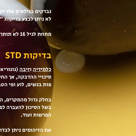
נבדקים בגילאים אלו יק
לא ניתן לבצע בדיקות "א
​מתחת לגיל 16 לא תותר בדיקת HIV במרפאתנו אלא במקרים מיוחדים ובאישור מיוחד מטעם מנהל המרפאה.
בדיקות STD
כלמידיה
ו
זיבה
(גונוריאה
סיכויי ההדבקה, אך החי
פות בנשים, לוע ופי הט
בחלק גדול מהמקרים, הז
בשל הסיכון להעברה לפר
הפרשות ועוד.
את הזיהומים ניתן לבדו