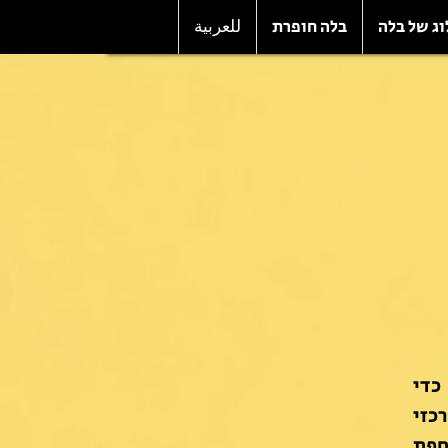
וג של בלה
בלה חופרת
للعربية
כדי
כזי
חפת