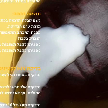
המהירה במידה ובוצעה)
תוצאה בכתב:
לשם קבלת תוצאה בכתב ע
מזהה טרם הבדיקה.
קבלת המכתב תתאפשר בש
הנבדק בלבד!
לא ניתן לקבל תשובות ב
לא ניתן לקבל תשובות בט
בדיקת HIV לקטינים
נבדקים בטווח הגיל שבין 16-18 יורשו לעבור בדיקה לאיתור נשאות גם ללא אישור הור
נבדקים אלו יורשו לבצע
החולים, אך לא יורשו ל
​נבדקים מעל גיל 16 יורשו לבצע בדיקה אנונימית.