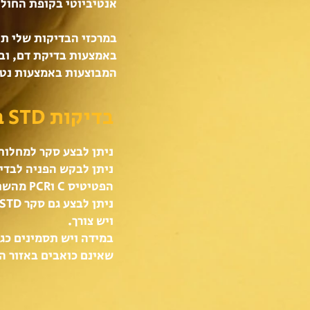
אנטיביוטי בקופת החולי
במרכזי הבדיקות שלי תו
באמצעות בדיקת דם, ובד
המבוצעות באמצעות נטיל
בדיקות STD בצה"ל
ניתן לבצע סקר למחלות
הפטיטיס C וPCR מהשתן.
ויש צורך.
במידה ויש תסמינים כגו
שאינם כואבים באזור הג