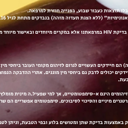
בלו תוצאות כעבור שבוע, בפנייה חוזרת למרפאה.
נונימיות" (ללא הצגת תעדוה מזהה) בנבדקים מתחת לגיל 16.
) הם חיידקים העשויים לגרום לזיהום מקומי העובר ביחסי מין.
ידקים יכולים לדבק גם ביחסי מין מוגנים. אתרי ההדבקה הנפוצ
בעת.
יהומים הינם א-סימפטומטיים, אך למי שפעיל.ה מינית מומלץ
טנרים מיניים והסיכוי לסיבוכים. סימפטומים אפשריים הם שרי
ק באמצעות בדיקת שתן ומטושים בלוע ובפי הטבעת, וניתן לט