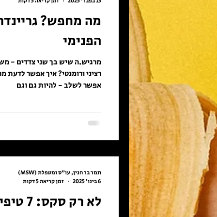
13 בפבר׳ 2025
זמן קריאה 5 דקות
מה מחפש? גריינדר,
הפנימי
מרגיש.ה שיש בך שני צדדים - משו
רציני ורומנטי? איך אפשר לדעת מה
אפשר לשלב - להיות גם וגם
תמר בר חנין, עו"ס ומטפלת (MSW)
6 בינו׳ 2025
זמן קריאה 5 דקות
לא רק סק