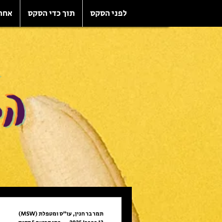
לפני הסקס
תוך כדי הסקס
אחר
הב
תמר בר חנין, עו"ס ומטפלת (MSW)